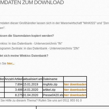
MMDATEN ZUM DOWNLOAD
mdaten dieser Großhändler lassen sich in der Warenwirtschaft "WinKISS" und "Zentral
en".
ssen die Stammdaten kopiert werden?
nkiss: in das Datenbank - Unterverzeichnis "IN"
ogramm Zentrale: in das Datenbank - Unterverzeichnis "ZIN"
det sich meine Winkiss Datenbank?
n Sie
hier...
ler
Anzahl Artikel
aktualisiert am
Dateiname
7.894
15.01.2019
ringfoto.zip
hier downloaden
3.486
14.01.2020
artikel.zip
hier downloaden
8.275
01.04.2020
Presse0420.xls
hier downloaden
Sie Hilfe zu diesem Thema? Rufen Sie uns an! 0511 955 91 0