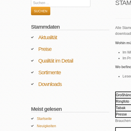
STA
Suchen
...
SUCHEN
Stammdaten
Alle Stam
download
Aktualität
Wohin mü
Preise
Im Wi
Im Pr
Qualität im Detail
Wo befin
Sortimente
Lese
Downloads
Großhänd
Ringfoto
Tabak
Meist gelesen
Presse
Startseite
Brauchen 
Neuigkeiten